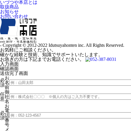
いづつや本店とは
取扱商品
お知らせ
お問い合わせ
- Copyright © 2012-2022 Idutsuyahonten inc. All Rights Reserved.
お気軽にご相談ください。
確かな経験と技術、知識でサポートいたします。
お急ぎの方は下記までお電話ください。
052-387-8031
入力画面
確認画面
送信完了画面
お
必
名
須
前
御
任
社
意
名
お
電
必
話
須
番
号
メ