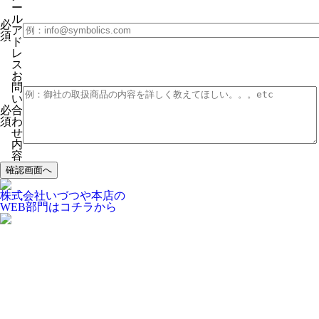
ー
ル
必
ア
須
ド
レ
ス
お
問
い
必
合
須
わ
せ
内
容
株式会社いづつや本店の
WEB部門はコチラから